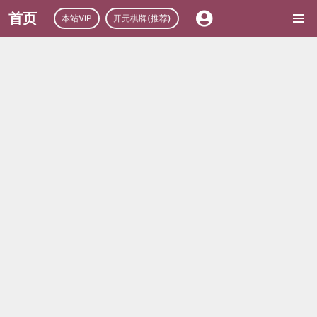
首页
本站VIP
开元棋牌(推荐)