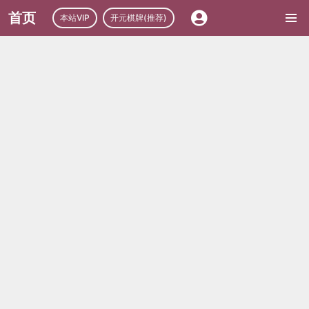
首页
本站VIP
开元棋牌(推荐)