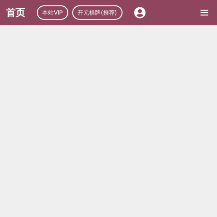
首页
本站VIP
开元棋牌(推荐)