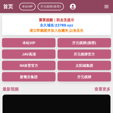
首页
本站VIP
开元棋牌(推荐)
重要提醒｜防走丢提示
永久域名:22789.xyz
请立即截图并加入收藏夹,以免丢失
本站VIP
开元棋牌(推荐)
JAV高清
开元棋牌官方
IM体育官方
太阳城集团
新葡京集团
开元棋牌
最新视频
查看更多