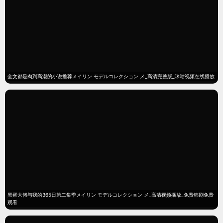
全文都是肉到高潮的小说推荐メイリン モデルコレクション メ_高清完整版_咪咕视频在线播放
黑帮大佬与我的365日第二集季メイリン モデルコレクション メ_高清视频播放_免费韩剧免费
观看