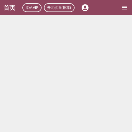
首页
本站VIP
开元棋牌(推荐)