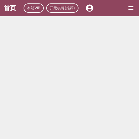
首页
本站VIP
开元棋牌(推荐)