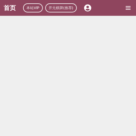
首页
本站VIP
开元棋牌(推荐)