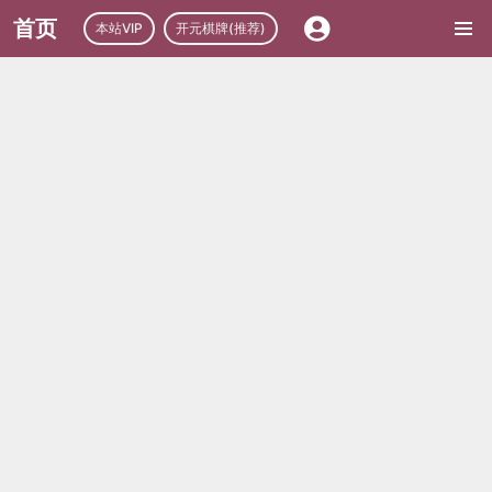
首页
本站VIP
开元棋牌(推荐)