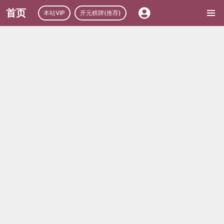
首页
本站VIP
开元棋牌(推荐)