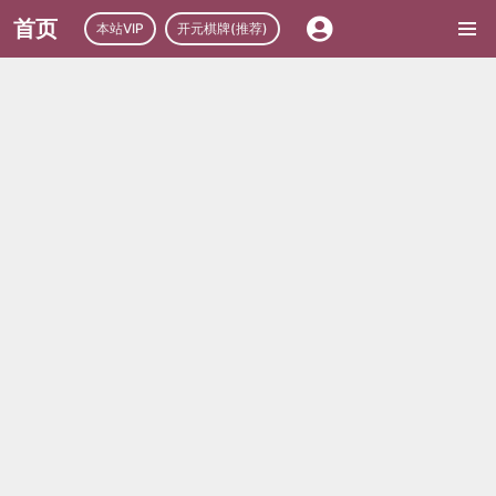
首页
本站VIP
开元棋牌(推荐)