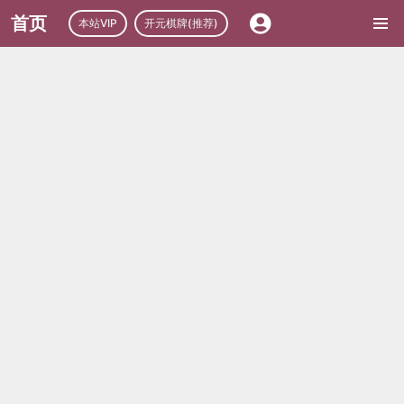
首页
本站VIP
开元棋牌(推荐)