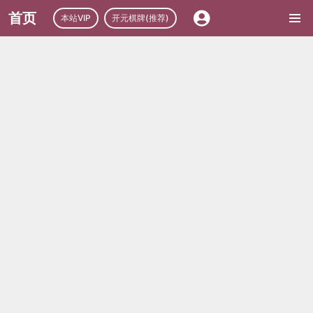
首页
本站VIP
开元棋牌(推荐)