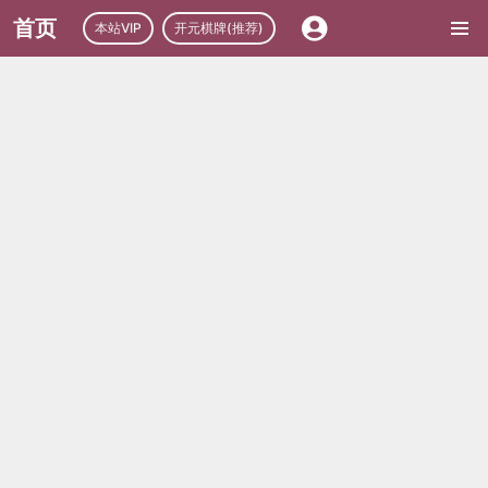
首页
本站VIP
开元棋牌(推荐)