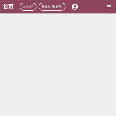
首页
本站VIP
开元棋牌(推荐)