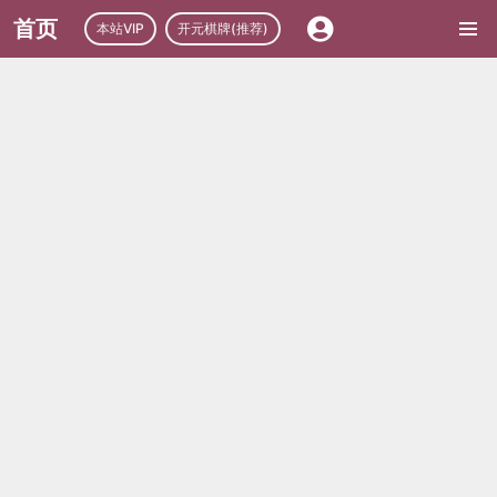
首页
本站VIP
开元棋牌(推荐)