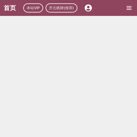
首页
本站VIP
开元棋牌(推荐)