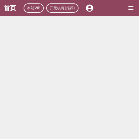
首页
本站VIP
开元棋牌(推荐)