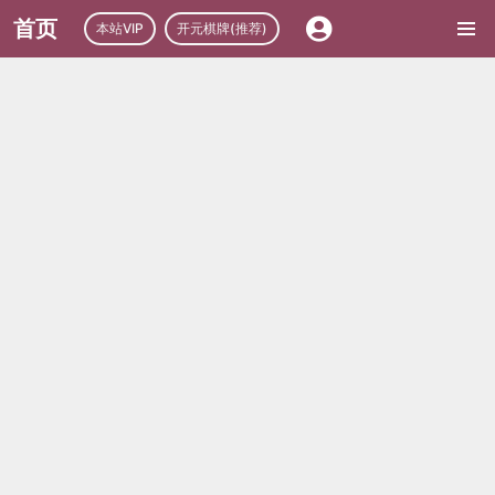
首页
本站VIP
开元棋牌(推荐)