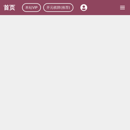
首页
本站VIP
开元棋牌(推荐)