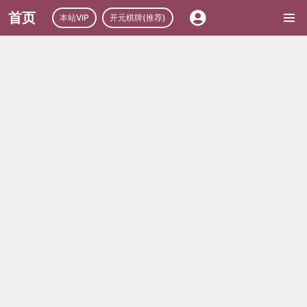
首页
本站VIP
开元棋牌(推荐)