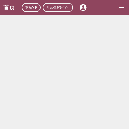
首页
本站VIP
开元棋牌(推荐)