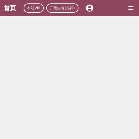
首页
本站VIP
开元棋牌(推荐)