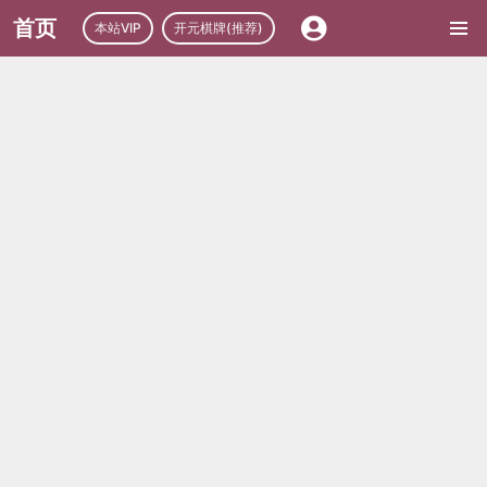
首页
本站VIP
开元棋牌(推荐)