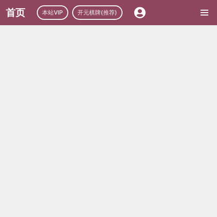
首页
本站VIP
开元棋牌(推荐)