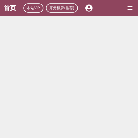
首页
本站VIP
开元棋牌(推荐)