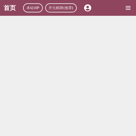
首页
本站VIP
开元棋牌(推荐)