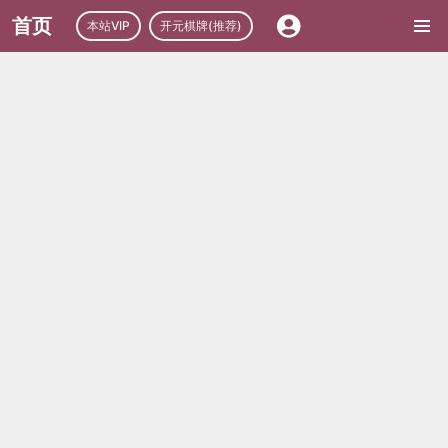
首页
本站VIP
开元棋牌(推荐)