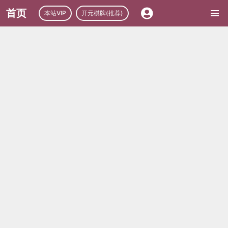
首页
本站VIP
开元棋牌(推荐)