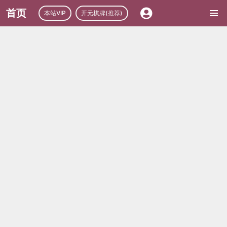
首页
本站VIP
开元棋牌(推荐)