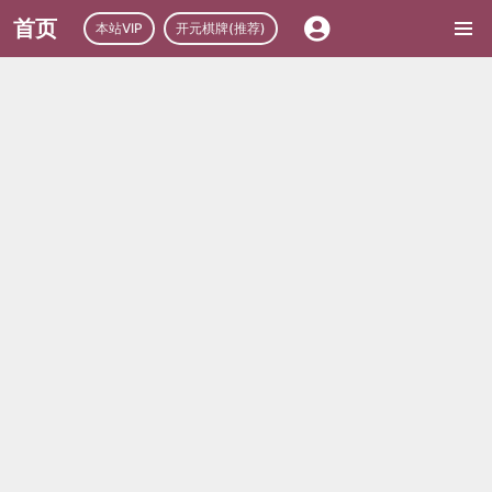
首页
本站VIP
开元棋牌(推荐)