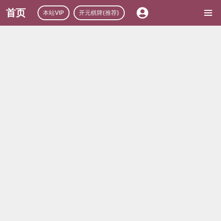
首页
本站VIP
开元棋牌(推荐)